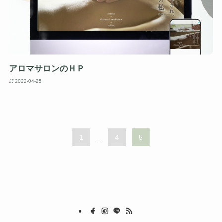
アロマサロンのＨＰ
2022-04-25
1
...
4
5