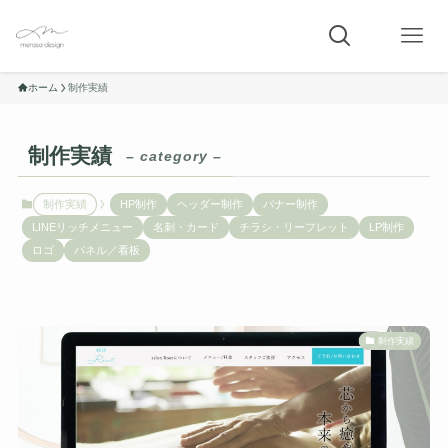
ホーム
制作実績
制作実績
– category –
制作実績
HP制作
ヘッダー制作
バナー制作
LINEリッチメニュー
名刺・カード
チラシ・リーフレット
LP制作
ロゴ
パネル／看板
制作実績