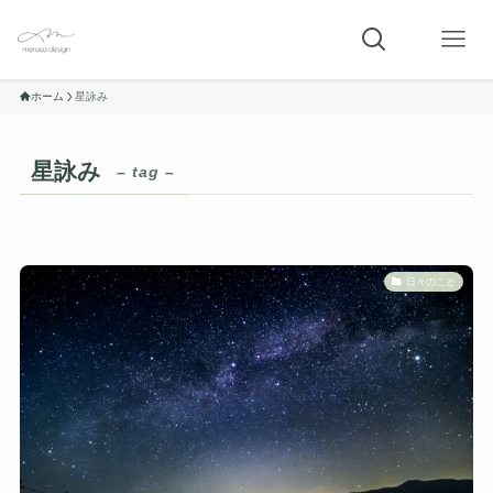
ホーム
星詠み
星詠み
– tag –
日々のこと